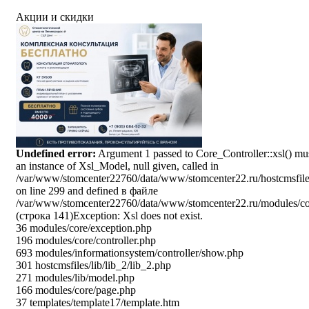
Акции и скидки
Undefined error:
Argument 1 passed to Core_Controller::xsl() mu
an instance of Xsl_Model, null given, called in
/var/www/stomcenter22760/data/www/stomcenter22.ru/hostcmsfiles/
on line 299 and defined в файле
/var/www/stomcenter22760/data/www/stomcenter22.ru/modules/cor
(строка 141)Exception: Xsl does not exist.
36 modules/core/exception.php
196 modules/core/controller.php
693 modules/informationsystem/controller/show.php
301 hostcmsfiles/lib/lib_2/lib_2.php
271 modules/lib/model.php
166 modules/core/page.php
37 templates/template17/template.htm